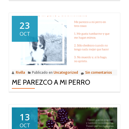
Trámites
y
golondrinas
23
OCT
Rivilla
Publicado en
Uncategorized
Sin comentarios
ME PAREZCO A MI PERRO
13
OCT