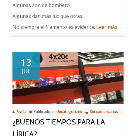
Algunas son de bombero.
Algunas dan más luz que otras.
acerca
No siempre el filamento es evidente.
Leer más
…
de
Mis
ideas
13
JUL
Rivilla
Publicado en
Uncategorized
Sin comentarios
¿BUENOS TIEMPOS PARA LA
LÍRICA?