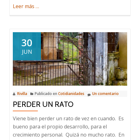
acerca
Leer más
…
de
Un
padre
muerto
30
y
JUN
un
helado
Rivilla
Publicado en
Cotidianidades
Un comentario
PERDER UN RATO
Viene bien perder un rato de vez en cuando. Es
bueno para el propio desarrollo, para el
crecimiento personal. Quizá no mucho rato. En