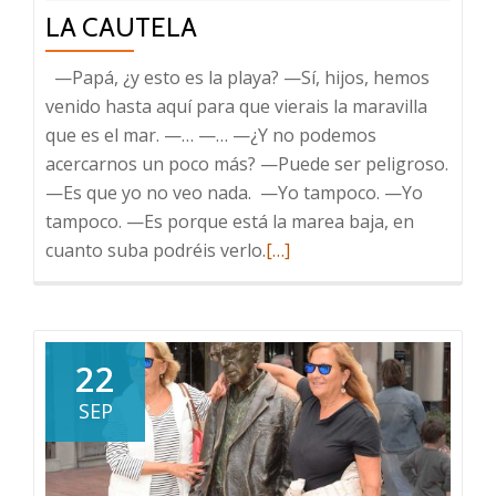
LA CAUTELA
—Papá, ¿y esto es la playa? —Sí, hijos, hemos
venido hasta aquí para que vierais la maravilla
que es el mar. —… —… —¿Y no podemos
acercarnos un poco más? —Puede ser peligroso.
—Es que yo no veo nada. —Yo tampoco. —Yo
tampoco. —Es porque está la marea baja, en
Leer
cuanto suba podréis verlo.
[…]
más
sobre
La
Cautela
22
SEP