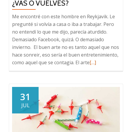
¿VAS O VUELVES?
Me encontré con este hombre en Reykjavik. Le
pregunté si volvía a casa o iba a trabajar. Pero
no entendí lo que me dijo, parecía aturdido.
Demasiado Facebook, quizá. O demasiado
invierno. El buen arte no es tanto aquel que nos
hace sonreir, eso sería el buen entretenimiento,
Leer
como aquel que se contagia. El arte
[…]
más
sobre
¿Vas
o
31
vuelves?
JUL