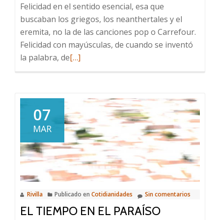
Felicidad en el sentido esencial, esa que
buscaban los griegos, los neanthertales y el
eremita, no la de las canciones pop o Carrefour.
Felicidad con mayúsculas, de cuando se inventó
Leer
la palabra, de
[…]
más
sobre
Chopin,
hierbajos
07
y
MAR
la
luna
Rivilla
Publicado en
Cotidianidades
Sin comentarios
EL TIEMPO EN EL PARAÍSO