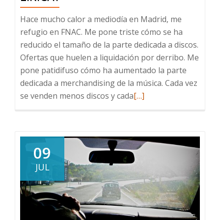
Hace mucho calor a mediodía en Madrid, me
refugio en FNAC. Me pone triste cómo se ha
reducido el tamaño de la parte dedicada a discos.
Ofertas que huelen a liquidación por derribo. Me
pone patidifuso cómo ha aumentado la parte
dedicada a merchandising de la música. Cada vez
Leer
se venden menos discos y cada
[…]
más
sobre
¿Buenos
tiempos
09
para
JUL
la
lírica?