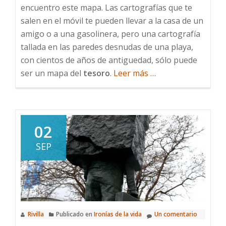
encuentro este mapa. Las cartografías que te
salen en el móvil te pueden llevar a la casa de un
amigo o a una gasolinera, pero una cartografía
tallada en las paredes desnudas de una playa,
con cientos de años de antiguedad, sólo puede
acerca
ser un mapa del
tesoro
.
Leer más
…
de
El
mapa
del
02
tesoro
SEP
Rivilla
Publicado en
Ironías de la vida
Un comentario