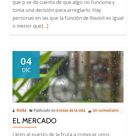
que p se da cuenta de que algo no funciona y
toma una decisión para arreglarlo. Hay
personas en las que la función de Ravioli es igual
Leer
o menor que
[…]
más
sobre
La
función
04
de
DIC
Ravioli
Rivilla
Publicado en
Ironías de la vida
Un comentario
EL MERCADO
Llego al puesto de la fruta a comprar unos