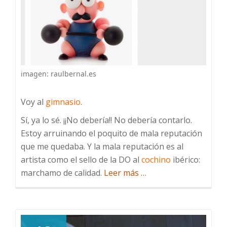
imagen: raulbernal.es
Voy al
gimnasio
.
Sí, ya lo sé. ¡¡No debería!! No debería contarlo.
Estoy arruinando el poquito de mala reputación
que me quedaba. Y la mala reputación es al
artista como el sello de la DO al
cochino
ibérico:
acerca
marchamo de calidad.
Leer más
…
de
El
gimnasio:
podría