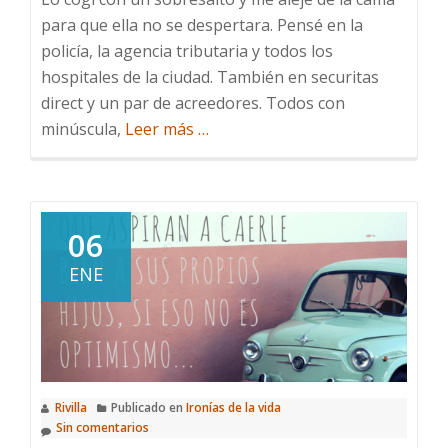
para que ella no se despertara. Pensé en la
policía, la agencia tributaria y todos los
hospitales de la ciudad. También en securitas
direct y un par de acreedores. Todos con
acerca
minúscula,
Leer más
…
de
A
las
2
06
de
ENE
la
mañana
Rivilla
Publicado en
Ironías de la vida
Sin comentarios