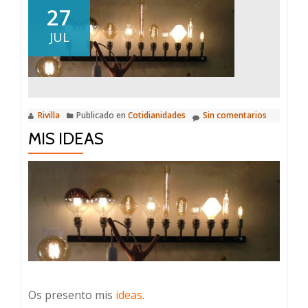
de
27
mis
JUL
camisetas
Rivilla
Publicado en
Cotidianidades
Sin comentarios
MIS IDEAS
Os presento mis
ideas
.