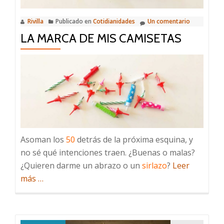
Rivilla
Publicado en
Cotidianidades
Un comentario
LA MARCA DE MIS CAMISETAS
Asoman los
50
detrás de la próxima esquina, y
no sé qué intenciones traen. ¿Buenas o malas?
¿Quieren darme un abrazo o un
sirlazo
?
Leer
acerca
más
…
de
La
marca