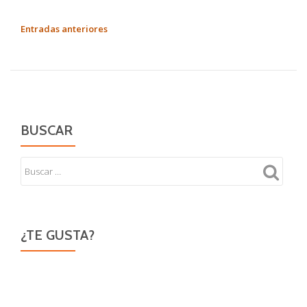
sobre
Te
NAVEGACIÓN
Entradas anteriores
quiero
DE
mundo
ENTRADAS
cruel
BUSCAR
¿TE GUSTA?