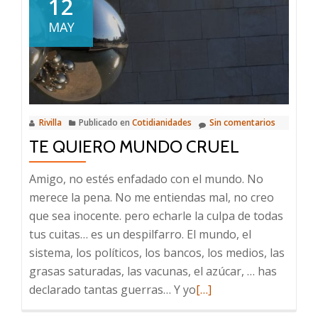
12
ser
MAY
peor.
Rivilla
Publicado en
Cotidianidades
Sin comentarios
TE QUIERO MUNDO CRUEL
Amigo, no estés enfadado con el mundo. No
merece la pena. No me entiendas mal, no creo
que sea inocente. pero echarle la culpa de todas
tus cuitas… es un despilfarro. El mundo, el
sistema, los políticos, los bancos, los medios, las
grasas saturadas, las vacunas, el azúcar, … has
Leer
declarado tantas guerras… Y yo
[…]
más