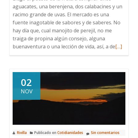
aguacates, una berenjena, dos calabacines y un
racimo grande de uvas. El mercado es una
fuente inagotable de sabores y de saberes. No
hay día que, cual manojito de perejil, no me
traiga de propina algún consejo, alguna
Leer
buenaventura o una lección de vida, así, a de
[…]
más
sobre
El
mercado
02
NOV
Rivilla
Publicado en
Cotidianidades
Sin comentarios