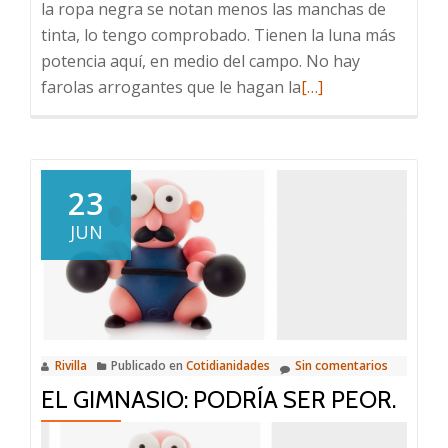
la ropa negra se notan menos las manchas de
tinta, lo tengo comprobado. Tienen la luna más
potencia aquí, en medio del campo. No hay
Leer
farolas arrogantes que le hagan la
[…]
más
sobre
Perder
un
23
rato
JUN
Rivilla
Publicado en
Cotidianidades
Sin comentarios
EL GIMNASIO: PODRÍA SER PEOR.