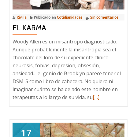
Rivilla
Publicado en
Cotidianidades
Sin comentarios
EL KARMA
Woody Allen es un misántropo diagnosticado.
Aunque probablemente la misantropía sea el
chocolate del loro de su expediente clínico:
neurosis, fobias, depresión, obsesión,
ansiedad… el genio de Brooklyn parece tener el
DSM-5 como libro de cabecera. No quiero ni
imaginar cuánto se ha dejado este hombre en
Leer
terapeutas a lo largo de su vida, su
[…]
más
sobre
El
Karma
17