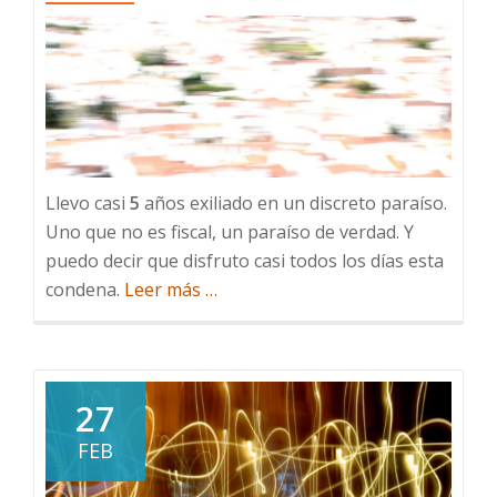
Llevo casi
5
años exiliado en un discreto paraíso.
Uno que no es fiscal, un paraíso de verdad. Y
puedo decir que disfruto casi todos los días esta
acerca
condena.
Leer más
…
de
El
tiempo
en
27
el
FEB
paraíso