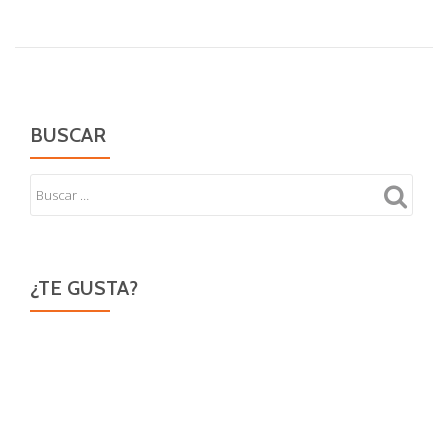
de
paisaje
BUSCAR
¿TE GUSTA?