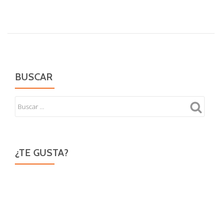
de
ésos
BUSCAR
¿TE GUSTA?