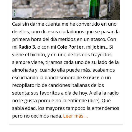
Casi sin darme cuenta me he convertido en uno
de ellos, uno de esos ciudadanos que se pasan la
primera hora del día metidos en un atasco. Con
mi
Radio 3
, o con mi
Cole Porter
, mi
Jobim
… Si
viene el bichito, y en uno de los dos trayectos
siempre viene, tiramos cada uno de su lado de la
almohada y, cuando ella puede más, acabamos
escuchando la banda sonora de
Grease
o un
recopilatorio de canciones italianas de los
setenta: sus favoritos a día de hoy. A ella la radio
no le gusta porque no la entiende (dice). Qué
sabia edad, los mayores tampoco la entendemos
acerca
pero no decimos nada.
Leer más
…
de
Uno