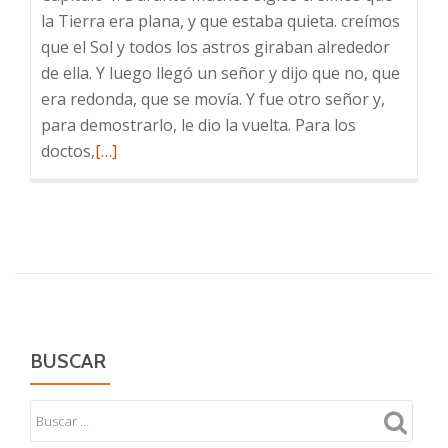
la Tierra era plana, y que estaba quieta. creímos
que el Sol y todos los astros giraban alrededor
de ella. Y luego llegó un señor y dijo que no, que
era redonda, que se movía. Y fue otro señor y,
para demostrarlo, le dio la vuelta. Para los
Leer
doctos,
[…]
más
sobre
Igual
que
cuando
existía
la
libertad
BUSCAR