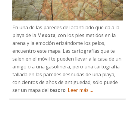
En una de las paredes del acantilado que da a la
playa de la
Mexota
, con los pies metidos en la
arena y la emoción erizándome los pelos,
encuentro este mapa. Las cartografías que te
salen en el móvil te pueden llevar a la casa de un
amigo o a una gasolinera, pero una cartografía
tallada en las paredes desnudas de una playa,
con cientos de años de antiguedad, sólo puede
acerca
ser un mapa del
tesoro
.
Leer más
…
de
El
mapa
del
tesoro