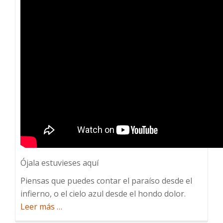
Ójala estuvieses aquí
Piensas que puedes contar el paraíso desde el
infierno, o el cielo azul desde el hondo dolor.
acerca
Leer más
…
de