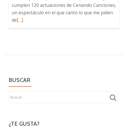
cumplen 120 actuaciones de Cenando Canciones,
un espectáculo en el que canto lo que me piden
Leer
de
[…]
más
sobre
120
Actuaciones
BUSCAR
¿TE GUSTA?