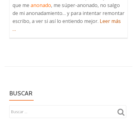
que me
anonado
, me súper-anonado, no salgo
de mi anonadamiento… y para intentar remontar
acerca
escribo, a ver si así lo entiendo mejor.
Leer más
de
…
Justicia
en
jamon
BUSCAR