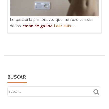
Lo percibí la primera vez que me rozó con sus
acerca
dedos:
carne de gallina
.
Leer más
…
de
Mi
amante
eléctrica
BUSCAR