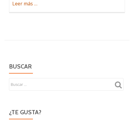
acerca
Leer más
…
de
Un
golpe
en
la
cabeza
BUSCAR
¿TE GUSTA?