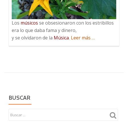
Los
músicos
se obsesionaron con los estribillos
era lo que daba fama y dinero,
acerca
y se olvidaron de la
Música
.
Leer más
…
de
Al
final
del
siglo
pasado…
BUSCAR