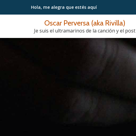
Hola, me alegra
que estés aquí
Saltar
Oscar Perversa (aka Rivilla)
contenido
Je suis el ultramarinos de la canción y el post