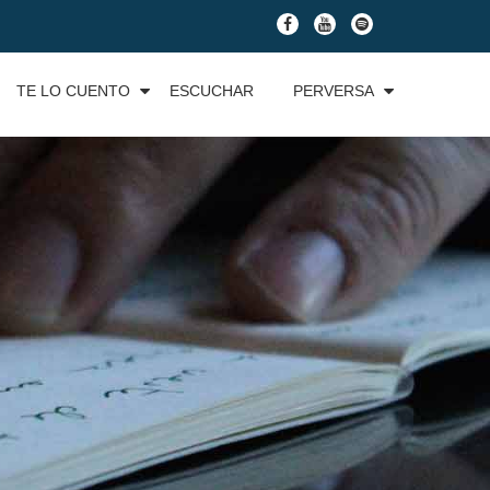
fa-
fa-
fa-
facebook
youtube
spotify
TE LO CUENTO
ESCUCHAR
PERVERSA