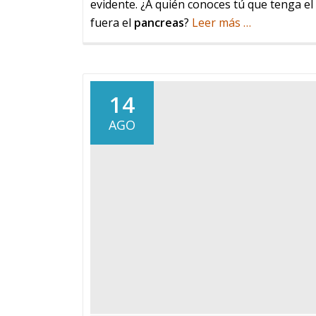
evidente. ¿A quién conoces tú que tenga el
acerca
fuera el
pancreas
?
Leer más
…
de
Los
pies
14
AGO