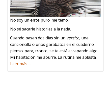
No soy un
ente
puro; me temo.
No sé sacarle historias a la nada.
Cuando pasan dos días sin un
versito
, una
cancioncilla o unos garabatos en el cuaderno
pienso: para, tronco, se te está escapando algo.
Mi habitación me aburre. La rutina me aplasta.
acerca
Leer más
…
de
Si
no
vivo
no
escribo