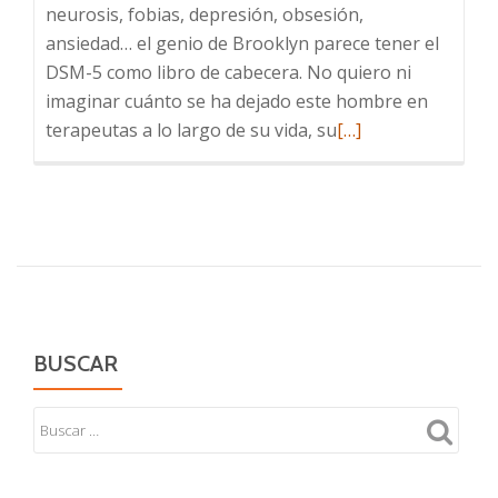
neurosis, fobias, depresión, obsesión,
ansiedad… el genio de Brooklyn parece tener el
DSM-5 como libro de cabecera. No quiero ni
imaginar cuánto se ha dejado este hombre en
Leer
terapeutas a lo largo de su vida, su
[…]
más
sobre
El
Karma
BUSCAR