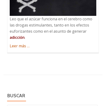
Leo que el azúcar funciona en el cerebro como
las drogas estimulantes, tanto en los efectos
euforizantes como en el asunto de generar
adicción
.
acerca
Leer más
…
de
La
España
Hiperglucémica
BUSCAR