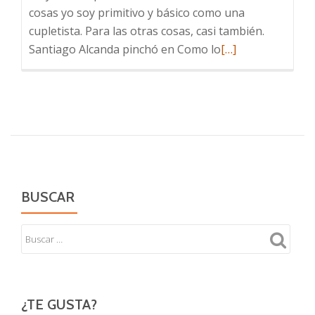
cosas yo soy primitivo y básico como una
cupletista. Para las otras cosas, casi también.
Leer
Santiago Alcanda pinchó en Como lo
[…]
más
sobre
En
Radio
3,
Como
lo
oyes
BUSCAR
¿TE GUSTA?