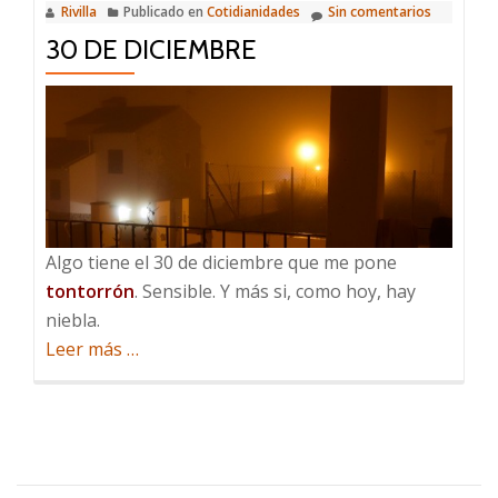
Rivilla
Publicado en
Cotidianidades
Sin comentarios
30 DE DICIEMBRE
Algo tiene el 30 de diciembre que me pone
tontorrón
. Sensible. Y más si, como hoy, hay
niebla.
acerca
Leer más
…
de
30
de
diciembre