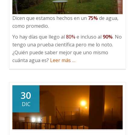
Dicen que estamos hechos en un
75%
de agua,
como promedio.
Yo hay días que llego al
80%
e incluso al
90%
. No
tengo una prueba científica pero me lo noto.
¿Quién puede saber mejor que uno mismo
acerca
cuánta agua es?
Leer más
…
de
75%
de
agua
30
DIC