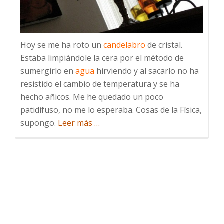
Hoy se me ha roto un
candelabro
de cristal.
Estaba limpiándole la cera por el método de
sumergirlo en
agua
hirviendo y al sacarlo no ha
resistido el cambio de temperatura y se ha
hecho añicos. Me he quedado un poco
patidifuso, no me lo esperaba. Cosas de la Física,
acerca
supongo.
Leer más
…
de
El
candelabro