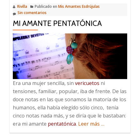
Rivilla
Publicado en
Mis Amantes Esdrújulas
Sin comentarios
MI AMANTE PENTATÓNICA
Era una mujer sencilla, sin
vericuetos
ni
tensiones, familiar, popular, iba de frente. De las
doce notas en las que sonamos la matoría de los
humanos, ella había elegído sólo cinco, tenía
cinco notas nada más, y se diría que le bastaban:
acerca
era mi amante
pentatónica
.
Leer más
…
de
Mi