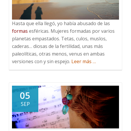
Hasta que ella llegó, yo había abusado de las
formas
esféricas. Mujeres formadas por varios
planetas empastados. Tetas, culos, muslos,
caderas… diosas de la fertilidad, unas más
paleolíticas, otras menos, venus en ambas
acerca
versiones con y sin espejo.
Leer más
…
de
Mi
amante
andrógina
05
SEP