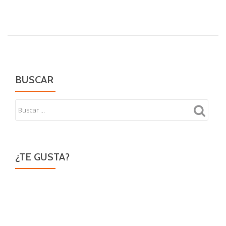
amante
pentatónica
BUSCAR
¿TE GUSTA?