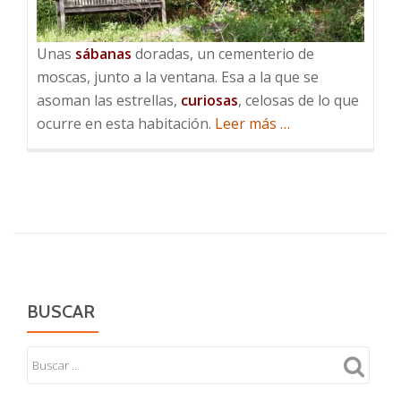
Unas
sábanas
doradas, un cementerio de
moscas, junto a la ventana. Esa a la que se
asoman las estrellas,
curiosas
, celosas de lo que
acerca
ocurre en esta habitación.
Leer más
…
de
Casa
con
pocos
muebles
BUSCAR