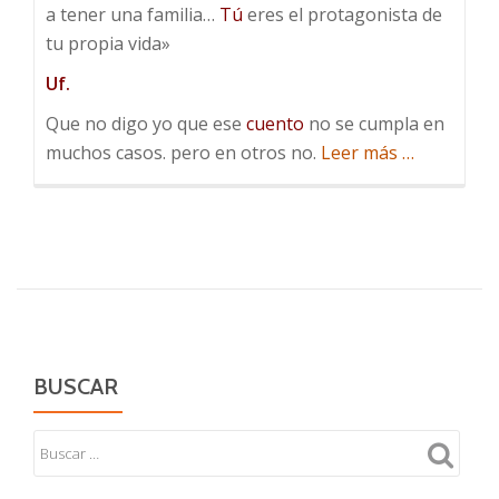
a tener una familia…
Tú
eres el protagonista de
tu propia vida»
Uf.
Que no digo yo que ese
cuento
no se cumpla en
acerca
muchos casos. pero en otros no.
Leer más
…
de
Insignifican
BUSCAR