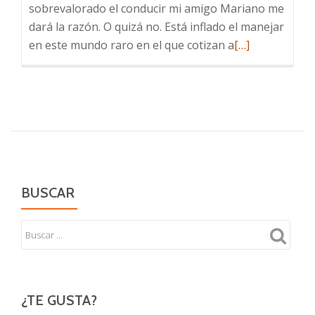
sobrevalorado el conducir mi amigo Mariano me
dará la razón. O quizá no. Está inflado el manejar
Leer
en este mundo raro en el que cotizan a
[…]
más
sobre
Nada
para
el
conductor
BUSCAR
¿TE GUSTA?