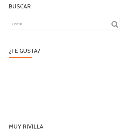
de
BUSCAR
tus
manos
o
del
viento.
¿TE GUSTA?
MUY RIVILLA