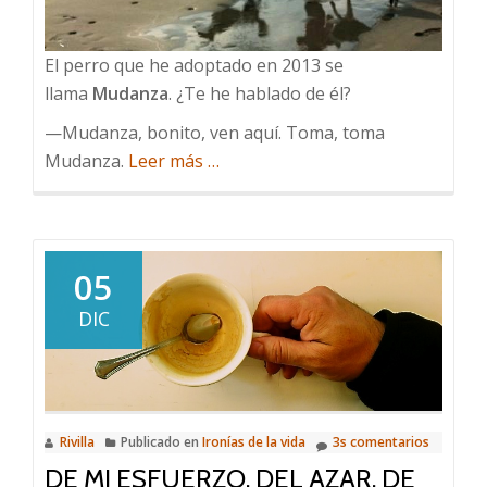
El perro que he adoptado en 2013 se
llama
Mudanza
. ¿Te he hablado de él?
—Mudanza, bonito, ven aquí. Toma, toma
acerca
Mudanza.
Leer más
…
de
Nombres
de
perro
05
DIC
Rivilla
Publicado en
Ironías de la vida
3s comentarios
DE MI ESFUERZO, DEL AZAR, DE