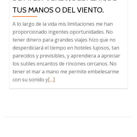
TUS MANOS O DEL VIENTO.
A lo largo de la vida mis limitaciones me han
proporcionado ingentes oportunidades. No
tener dinero para grandes viajes hizo que no
desperdiciará el tiempo en hoteles lujosos, tan
parecidos y previsibles, y aprendiera a apreciar
los sutiles encantos de rincones cercanos. No
tener el mar a mano me permite embelesarme
Leer
con su sonido y
[…]
más
sobre
De
mi
esfuerzo,
del
azar,