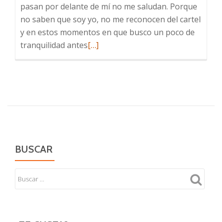
pasan por delante de mí no me saludan. Porque
no saben que soy yo, no me reconocen del cartel
y en estos momentos en que busco un poco de
Leer
tranquilidad antes
[…]
más
sobre
Equis
BUSCAR