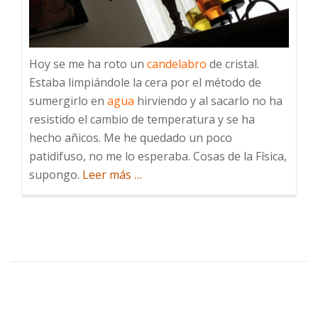
Hoy se me ha roto un
candelabro
de cristal.
Estaba limpiándole la cera por el método de
sumergirlo en
agua
hirviendo y al sacarlo no ha
resistido el cambio de temperatura y se ha
hecho añicos. Me he quedado un poco
patidifuso, no me lo esperaba. Cosas de la Física,
acerca
supongo.
Leer más
…
de
El
candelabro