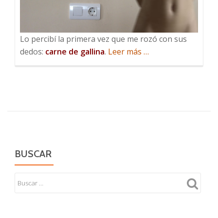
Lo percibí la primera vez que me rozó con sus
acerca
dedos:
carne de gallina
.
Leer más
…
de
Mi
amante
eléctrica
BUSCAR