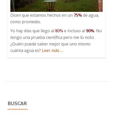
Dicen que estamos hechos en un
75%
de agua,
como promedio.
Yo hay días que llego al
80%
e incluso al
90%
. No
tengo una prueba científica pero me lo noto.
¿Quién puede saber mejor que uno mismo
acerca
cuánta agua es?
Leer más
…
de
75%
de
agua
BUSCAR