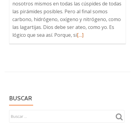
nosotros mismos en todas las cúspides de todas
las pirámides posibles. Pero al final somos
carbono, hidrógeno, oxígeno y nitrógeno, como
las lagartijas. Dios debe ser ateo, como yo. Es
Leer
lógico que sea así. Porque, si
[…]
más
sobre
De
Dios
y
las
lagartijas
BUSCAR