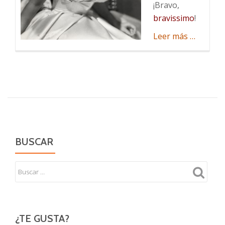
¡Bravo,
bravissimo
!
acerca
Leer más
…
de
Mi
amante
histrióni
BUSCAR
¿TE GUSTA?