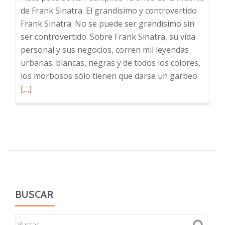
de Frank Sinatra. El grandísimo y controvertido
Frank Sinatra. No se puede ser grandísimo sin
ser controvertido. Sobre Frank Sinatra, su vida
personal y sus negocios, corren mil leyendas
urbanas: blancas, negras y de todos los colores,
Leer
los morbosos sólo tienen que darse un garbeo
más
[…]
sobre
Fondo
de
Armario
I
´ve
Got
You
BUSCAR
Under
My