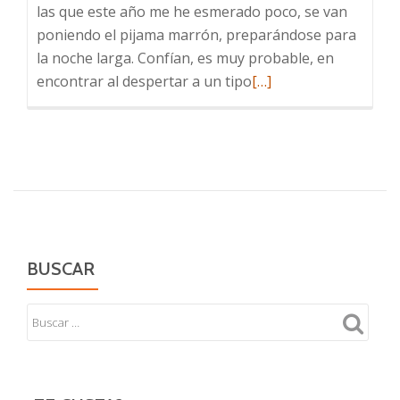
las que este año me he esmerado poco, se van
poniendo el pijama marrón, preparándose para
la noche larga. Confían, es muy probable, en
Leer
encontrar al despertar a un tipo
[…]
más
sobre
Invierno
BUSCAR