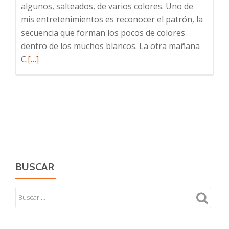
algunos, salteados, de varios colores. Uno de
mis entretenimientos es reconocer el patrón, la
secuencia que forman los pocos de colores
dentro de los muchos blancos. La otra mañana
Leer
C.
[…]
más
sobre
¿Dónde
te
has
metido?
BUSCAR