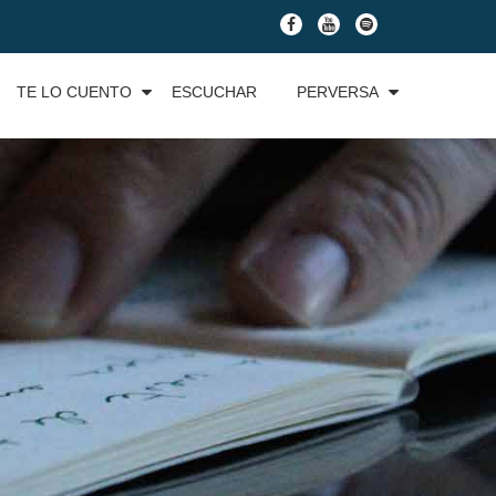
fa-
fa-
fa-
facebook
youtube
spotify
TE LO CUENTO
ESCUCHAR
PERVERSA