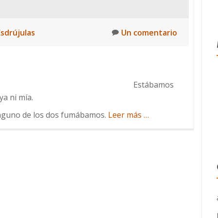
sdrújulas
Un comentario
Estábamos
ya ni mía.
acerca
nguno de los dos fumábamos.
Leer más
…
de
Mi
amante
entomóloga