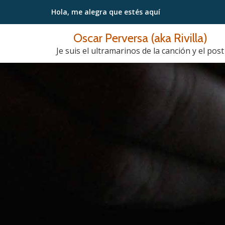
Hola, me alegra
que estés aquí
Saltar
Oscar Perversa (aka Rivilla)
contenido
Je suis el ultramarinos de la canción y el post