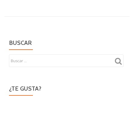
Perversiones
–
Hojas
de
Otoño
BUSCAR
¿TE GUSTA?