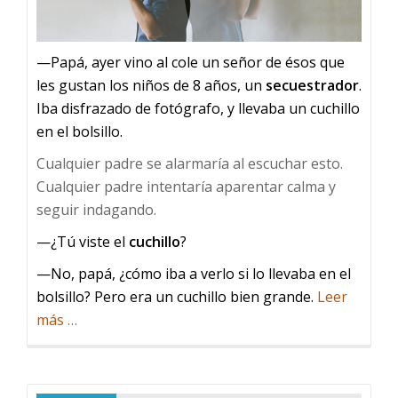
—Papá, ayer vino al cole un señor de ésos que
les gustan los niños de 8 años, un
secuestrador
.
Iba disfrazado de fotógrafo, y llevaba un cuchillo
en el bolsillo.
Cualquier padre se alarmaría al escuchar esto.
Cualquier padre intentaría aparentar calma y
seguir indagando.
—¿Tú viste el
cuchillo
?
—No, papá, ¿cómo iba a verlo si lo llevaba en el
bolsillo? Pero era un cuchillo bien grande.
Leer
acerca
más
…
de
El
secuestrador