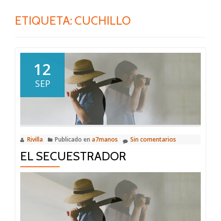
ETIQUETA:
CUCHILLO
12
SEP
Rivilla
Publicado en
a7manos
Sin comentarios
EL SECUESTRADOR