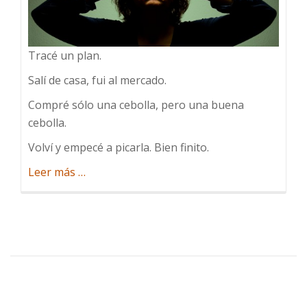
Tracé un plan.
Salí de casa, fui al mercado.
Compré sólo una cebolla, pero una buena
cebolla.
Volví y empecé a picarla. Bien finito.
acerca
Leer más
…
de
A
la
cebolla