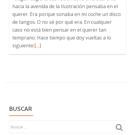
hacia la avenida de la Ilustración pensaba en el
querer. Era porque sonaba en mi coche un disco
de tangos. O no sé por qué era. En cualquier
caso no está bien pensar en el querer tan
temprano. Hace tiempo que doy vueltas a lo
Leer
siguiente:
[…]
más
sobre
Fondo
de
Armario:
Carlos
Gardel
BUSCAR