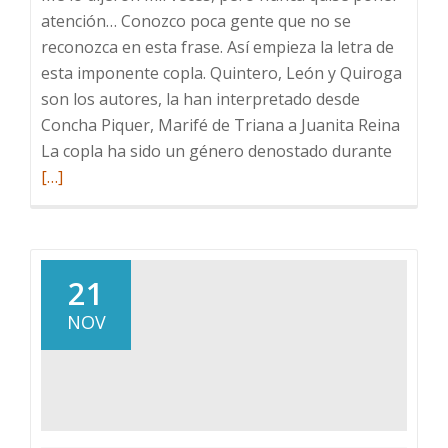
atención… Conozco poca gente que no se
reconozca en esta frase. Así empieza la letra de
esta imponente copla. Quintero, León y Quiroga
son los autores, la han interpretado desde
Concha Piquer, Marifé de Triana a Juanita Reina
Leer
La copla ha sido un género denostado durante
más
[…]
sobre
Fondo
de
Armari
21
07:
NOV
Y
sin
embar
te
quiero