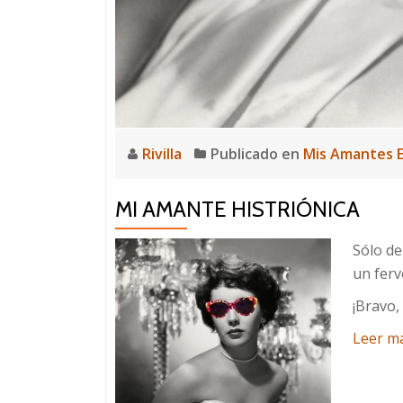
Rivilla
Publicado en
Mis Amantes E
MI AMANTE HISTRIÓNICA
Sólo de
un ferv
¡Bravo,
Leer m