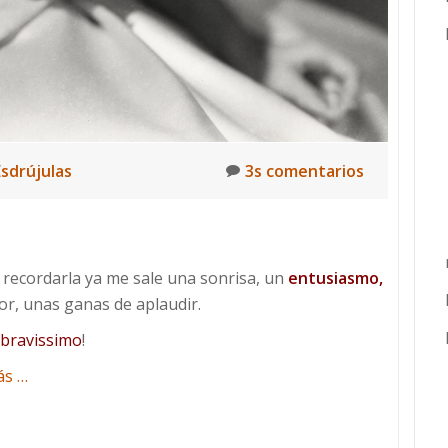
sdrújulas
3s comentarios
 recordarla ya me sale una sonrisa, un
entusiasmo,
or, unas ganas de aplaudir.
bravissimo
!
acerca
ás
…
de
Mi