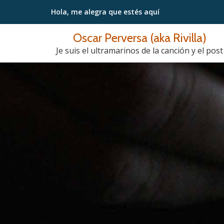
Hola, me alegra
que estés aquí
Saltar
Oscar Perversa (aka Rivilla)
contenido
Je suis el ultramarinos de la canción y el post