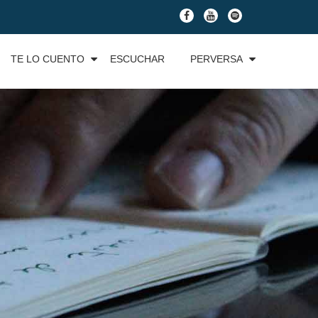
fa-
fa-
fa-
facebook
youtube
spotify
TE LO CUENTO
ESCUCHAR
PERVERSA