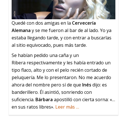
Quedé con dos amigas en la
Cervecería
Alemana
y se me fueron al bar de al lado. Yo ya
estaba llegando tarde, y con entrar a buscarlas
al sitio equivocado, pues más tarde.
Se habían pedido una caña y un
Ribera respectivamente y les había entrado un
tipo flaco, alto y con el pelo recién cortado de
peluquería. Me lo presentaron. No me acuerdo
ahora del nombre pero sí de que
Inés
dijo: es
banderillero. Él asintió, sonriendo con
suficiencia.
Bárbara
apostilló con cierta sorna: «…
acerca
en sus ratos libres».
Leer más
…
de
El