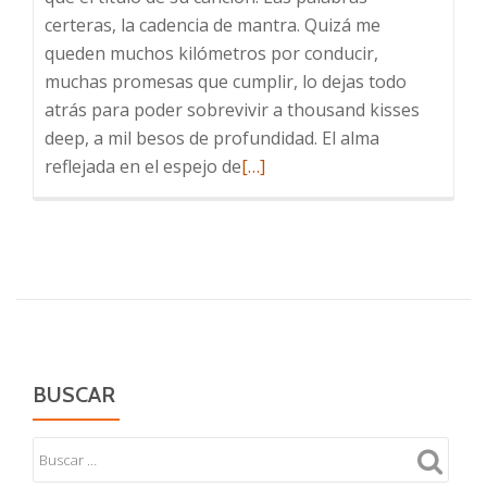
certeras, la cadencia de mantra. Quizá me
queden muchos kilómetros por conducir,
muchas promesas que cumplir, lo dejas todo
atrás para poder sobrevivir a thousand kisses
deep, a mil besos de profundidad. El alma
Leer
reflejada en el espejo de
[…]
más
sobre
A
mil
besos
de
profundidad
BUSCAR