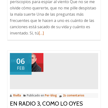
periscopios para espiar al viento Que no se me
olvide cómo quererte, que no me pille despistao
la mala suerte Una de las preguntas más
frecuentes que le hacen a uno es cuánto de las
canciones está sacado de su vida y cuánto es
Leer
inventado. Sí, tú
[…]
más
sobre
Ganas
de
06
Volar
FEB
Rivilla
Publicado en
Per-blog
2s comentarios
EN RADIO 3, COMO LO OYES