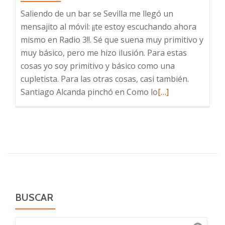
Saliendo de un bar se Sevilla me llegó un
mensajito al móvil: ¡¡te estoy escuchando ahora
mismo en Radio 3!!. Sé que suena muy primitivo y
muy básico, pero me hizo ilusión. Para estas
cosas yo soy primitivo y básico como una
cupletista. Para las otras cosas, casi también.
Leer
Santiago Alcanda pinchó en Como lo
[…]
más
sobre
En
Radio
3,
Como
lo
oyes
BUSCAR