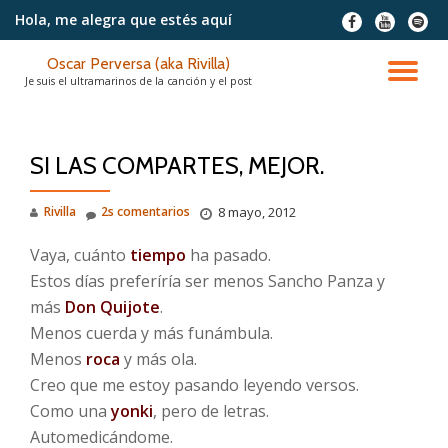
Hola, me alegra
que estés aquí
fa-
fa-
fa-
facebook
youtube
spotif
Saltar
Oscar Perversa (aka Rivilla)
contenido
CA
Je suis el ultramarinos de la canción y el post
NA
SI LAS COMPARTES, MEJOR.
Rivilla
2s comentarios
8 mayo, 2012
Vaya, cuánto
tiempo
ha pasado.
Estos días preferíría ser menos Sancho Panza y
más
Don Quijote
.
Menos cuerda y más funámbula.
Menos
roca
y más ola.
Creo que me estoy pasando leyendo versos.
Como una
yonki
, pero de letras.
Automedicándome.