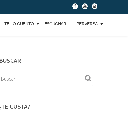
fa-
fa-
fa-
facebook
youtube
spotify
TE LO CUENTO
ESCUCHAR
PERVERSA
BUSCAR
¿TE GUSTA?