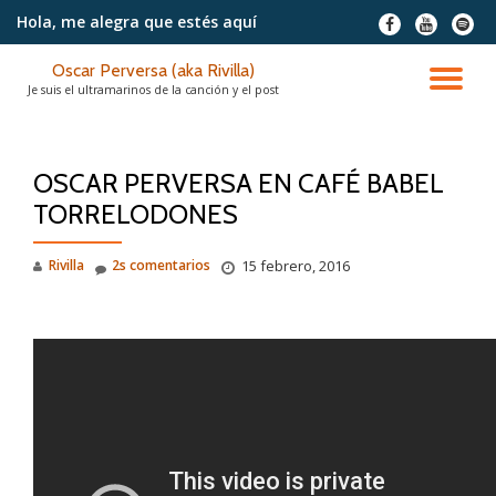
Hola, me alegra
que estés aquí
fa-
fa-
fa-
facebook
youtube
spotif
Saltar
Oscar Perversa (aka Rivilla)
contenido
CA
Je suis el ultramarinos de la canción y el post
NA
OSCAR PERVERSA EN CAFÉ BABEL
TORRELODONES
Rivilla
2s comentarios
15 febrero, 2016