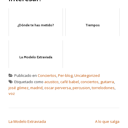
¿Dónde te has metido?
Tiempos
La Modelo Extraviada
Publicado en
Conciertos
,
Per-blog
,
Uncategorized
Etiquetado como
acustico
,
café babel
,
conciertos
,
guitarra
,
josé gómez
,
madrid
,
oscar perversa
,
percusion
,
torrelodones
,
voz
NAVEGACIÓN DE ENTRADAS
La Modelo Extraviada
A lo que salga