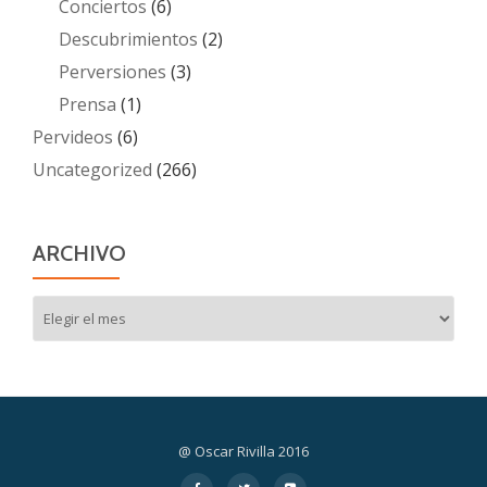
Conciertos
(6)
Descubrimientos
(2)
Perversiones
(3)
Prensa
(1)
Pervideos
(6)
Uncategorized
(266)
ARCHIVO
Archivo
@ Oscar Rivilla 2016
Menú
fa-
fa-
fa-