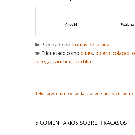
¿Y qué?
Palabras
Publicado en
Ironías de la vida
Etiquetado como
blues
,
bolero
,
colacao
,
c
ortega
,
ranchera
,
tortilla
NAVEGACIÓN DE ENTRADAS
5 Nombres que no deberías ponerle jamás a tu perro
5 COMENTARIOS SOBRE “
FRACASOS
”