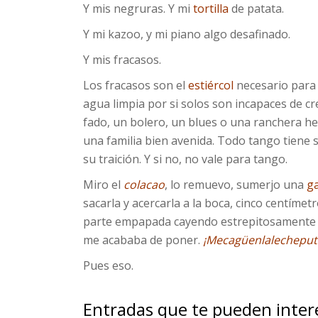
Y mis negruras. Y mi
tortilla
de patata.
Y mi kazoo, y mi piano algo desafinado.
Y mis fracasos.
Los fracasos son el
estiércol
necesario para q
agua limpia por si solos son incapaces de cr
fado, un bolero, un blues o una ranchera h
una familia bien avenida. Todo tango tiene s
su traición. Y si no, no vale para tango.
Miro el
colacao
, lo remuevo, sumerjo una
ga
sacarla y acercarla a la boca, cinco centímet
parte empapada cayendo estrepitosamente en
me acababa de poner.
¡Mecagüenlalecheput
Pues eso.
Entradas que te pueden inter