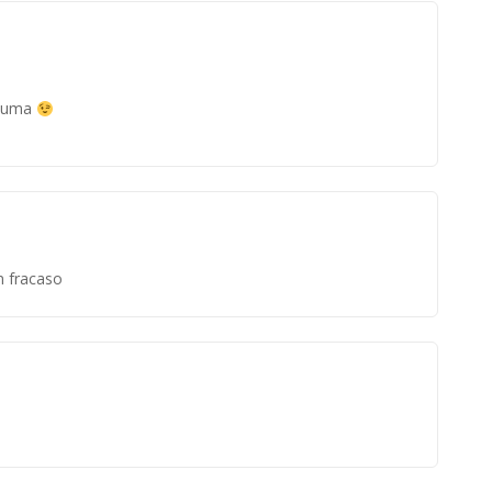
pluma
n fracaso