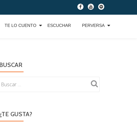
fa-
fa-
fa-
facebook
youtube
spotify
TE LO CUENTO
ESCUCHAR
PERVERSA
BUSCAR
¿TE GUSTA?