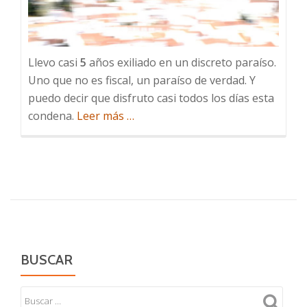
Llevo casi
5
años exiliado en un discreto paraíso.
Uno que no es fiscal, un paraíso de verdad. Y
puedo decir que disfruto casi todos los días esta
acerca
condena.
Leer más
…
de
El
tiempo
en
el
paraíso
BUSCAR