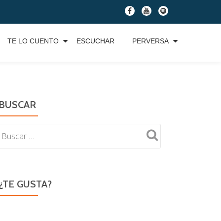
fa-
fa-
fa-
facebook
youtube
spotify
TE LO CUENTO
ESCUCHAR
PERVERSA
BUSCAR
¿TE GUSTA?