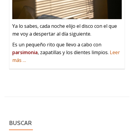
Ya lo sabes, cada noche elijo el disco con el que
me voy a despertar al día siguiente.
Es un pequeño rito que llevo a cabo con
parsimonia
, zapatillas y los dientes limpios.
Leer
acerca
más
…
de
Con
quién
te
despiertas
BUSCAR