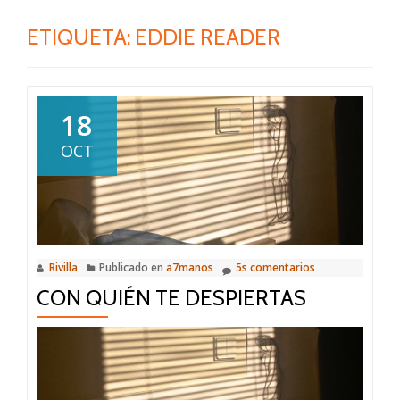
ETIQUETA:
EDDIE READER
18
OCT
Rivilla
Publicado en
a7manos
5s comentarios
CON QUIÉN TE DESPIERTAS