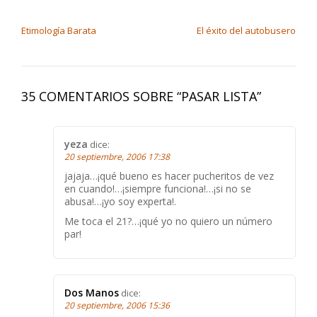
NAVEGACIÓN DE ENTRADAS
Etimología Barata
El éxito del autobusero
35 COMENTARIOS SOBRE “
PASAR LISTA
”
yeza
dice:
20 septiembre, 2006 17:38
jajaja…¡qué bueno es hacer pucheritos de vez
en cuando!…¡siempre funciona!…¡si no se
abusa!…¡yo soy experta!.
Me toca el 21?…¡qué yo no quiero un número
par!
Dos Manos
dice:
20 septiembre, 2006 15:36